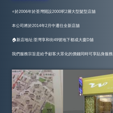
⭐於2006年於荃灣開設2000呎2層大型髮型店舖
本公司將於2014年2月中遷往全新店舖
🏠新店地址:荃灣享和街49號地下都成大廈D舖
我們服務宗旨是給予顧客大眾化的價錢同時可享貼身服務