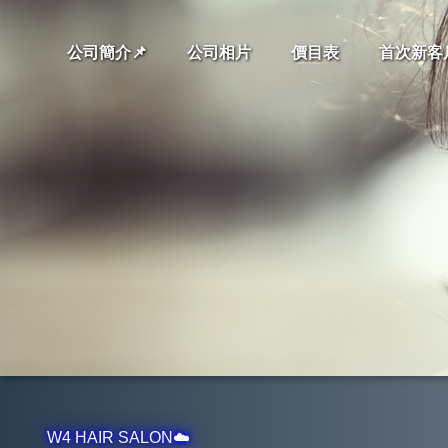
公司簡介📌
公司相片
價目表
首次新客
W4 HAIR SALON☁️