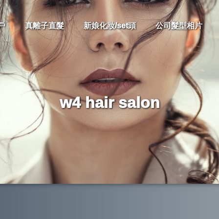
戶
真離子直髮
新娘化妝/set頭
公司髮型相片
w4 hair salon