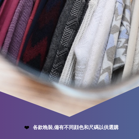
❤️
各款晚裝,備有不同顔色和尺碼以供選購