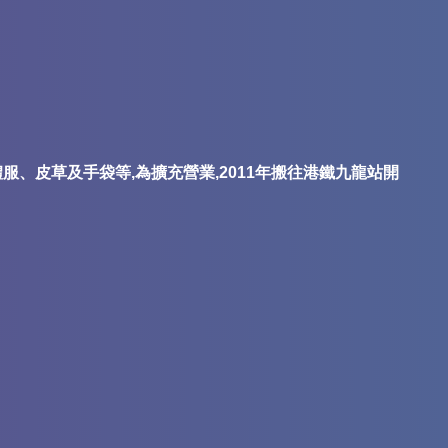
服、皮草及手袋等,為擴充營業,2011年搬往港鐵九龍站開