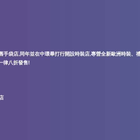
舊手袋店,同年並在中環畢打行開設時裝店,專營全新歐洲時裝、禮
一律八折發售!
7 號店