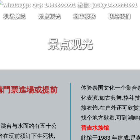
机场接送
景点观光
租車服務
联络我们
景点观光
体验泰国文化一个集合泰
購門票進場或提前
化表演,如古典舞,格斗
族衣饰.在户外还可欣赏
找个地方歇歇,可到湖
,跳台与水面约有五十公
普吉水族馆
者在玩前须订下生死状,
此馆于1983 年建成