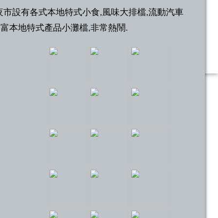
:00,夜市設有各式本地特式小食,風味大排檔,流動汽車
及富本地特式產品小灘檔,非常熱鬧.