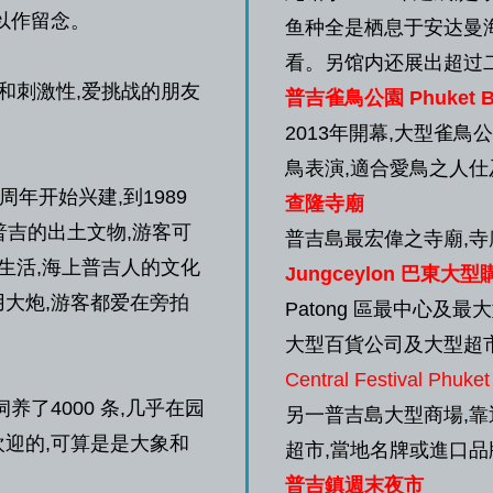
以作留念。
鱼种全是栖息于安达曼
看。另馆内还展出超过
和刺激性,爱挑战的朋友
普吉雀鳥公園 Phuket Bi
2013年開幕,大型雀
鳥表演,適合愛鳥之人仕
0 周年开始兴建,到1989
查隆寺廟
普吉的出土文物,游客可
普吉島最宏偉之寺廟,寺
生活,海上普吉人的文化
Jungceylon 巴東大
大炮,游客都爱在旁拍
Patong 區最中心及
大型百貨公司及大型超市(
Central Festival Phuket
了4000 条,几乎在园
另一普吉島大型商場,靠
迎的,可算是是大象和
超市,當地名牌或進口品
普吉鎮週末夜市