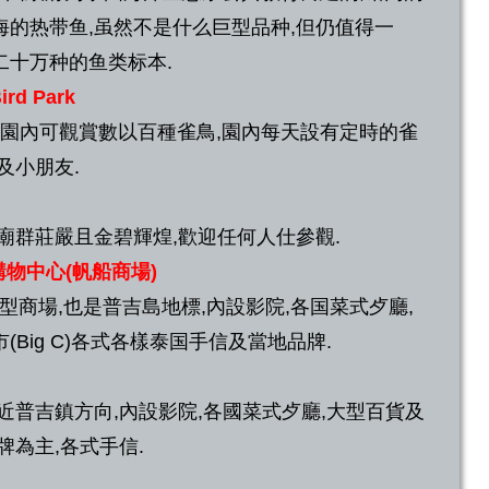
海的热带鱼,虽然不是什么巨型品种,但仍值得一
二十万种的鱼类标本.
rd Park
鳥公園內可觀賞數以百種雀鳥,園內每天設有定時的雀
及小朋友.
廟群莊嚴且金碧輝煌,歡迎任何人仕參觀.
型購物中心(帆船商場)
最大型商場,也是普吉島地標,內設影院,各国菜式歺廳,
Big C)各式各樣泰国手信及當地品牌.
近普吉鎮方向,內設影院,各國菜式歺廳,大型百貨及
牌為主,各式手信.