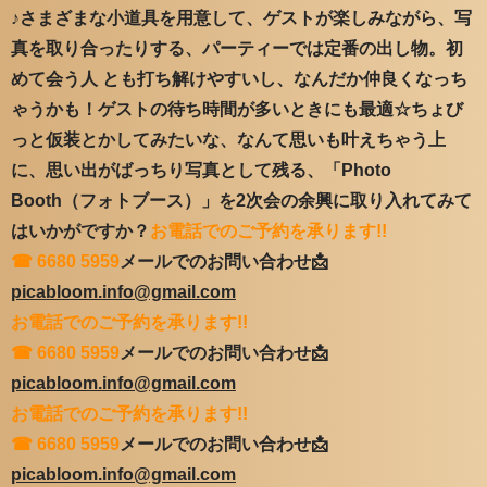
♪さまざまな小道具を用意して、ゲストが楽しみながら、写
真を取り合ったりする、パーティーでは定番の出し物。初
めて会う人 とも打ち解けやすいし、なんだか仲良くなっち
ゃうかも！ゲストの待ち時間が多いときにも最適☆ちょび
っと仮装とかしてみたいな、なんて思いも叶えちゃう上
に、思い出がばっちり写真として残る、「Photo
Booth（フォトブース）」を2次会の余興に取り入れてみて
はいかがですか？
お電話でのご予約を承ります!!
☎ 6680 5959
メールでのお問い合わせ📩
picabloom.info@gmail.com
お電話でのご予約を承ります!!
☎ 6680 5959
メールでのお問い合わせ📩
picabloom.info@gmail.com
お電話でのご予約を承ります!!
☎ 6680 5959
メールでのお問い合わせ📩
picabloom.info@gmail.com