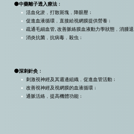
⚫中藥離子透入療法﹕
活血化淤﹐打散斑塊﹐降眼壓﹔
促進血液循環﹐直接給視網膜提供營養﹔
疏通毛細血管, 改善脈絡膜血液動力學狀態﹐消腫
消炎抗菌﹐抗病毒﹐殺虫﹔
⚫深刺針灸﹕
刺激視神經及其週邊組織﹐促進血管活動﹔
改善視神經及視網膜的血液循環﹔
通脈活絡﹐提高機體功能﹔