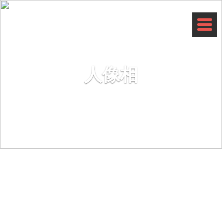
My Portrait Studio
人像相