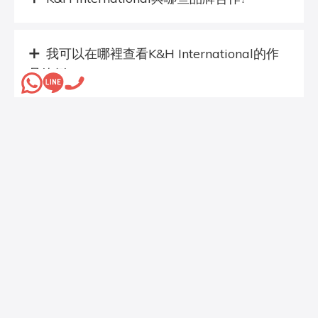
我可以在哪裡查看K&H International的作
品範例?
五金工具,物料系列
Our Services
潮興無框雙活動趟門,增加浴室空間感覺 W - 101 A
, W 102 A, W- 103A