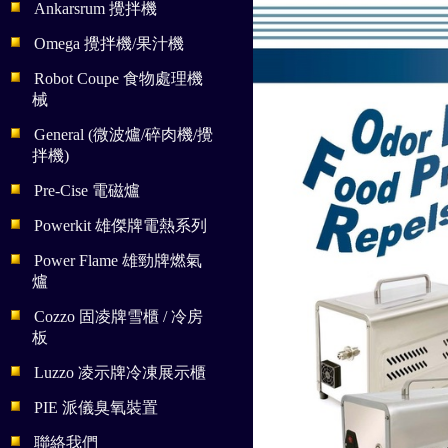
Ankarsrum 攪拌機
Omega 攪拌機/果汁機
Robot Coupe 食物處理機
械
General (微波爐/碎肉機/攪
拌機)
Pre-Cise 電磁爐
Powerkit 雄傑牌電熱系列
Power Flame 雄勁牌燃氣
爐
Cozzo 固凌牌雪櫃 / 冷房
板
Luzzo 凌示牌冷凍展示櫃
PIE 派儀臭氧裝置
聯絡我們