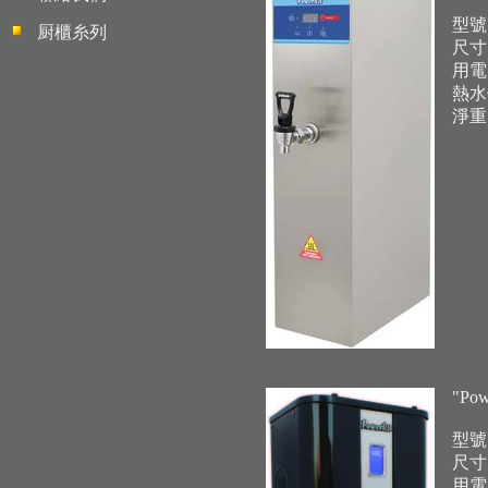
型號:
厨櫃糸列
尺寸: 
用電: 
熱水供
淨重:
"Po
型號:
尺寸: 
用電: 