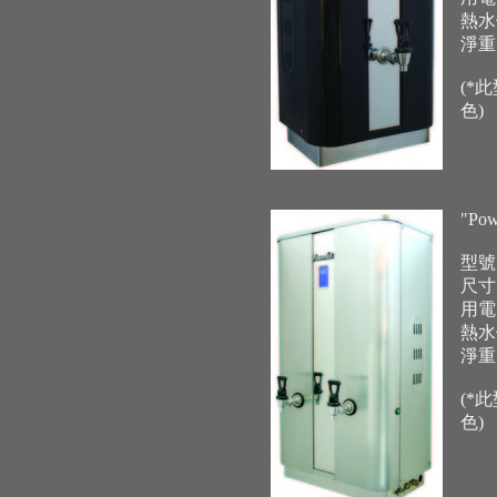
熱水供
淨重:
(*
色)
"Po
型號:
尺寸: 
用電: 
熱水供
淨重:
(*
色)