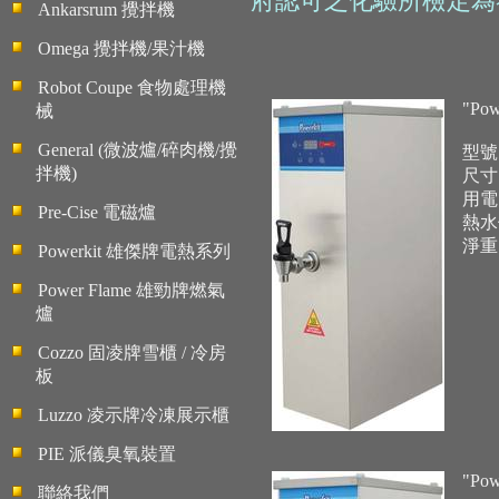
府認可之化驗所檢定為
Ankarsrum 攪拌機
Omega 攪拌機/果汁機
Robot Coupe 食物處理機
"Po
械
General (微波爐/碎肉機/攪
型號:
拌機)
尺寸: 
用電: 
Pre-Cise 電磁爐
熱水供
淨重:
Powerkit 雄傑牌電熱系列
Power Flame 雄勁牌燃氣
爐
Cozzo 固凌牌雪櫃 / 冷房
板
Luzzo 凌示牌冷凍展示櫃
PIE 派儀臭氧裝置
"Po
聯絡我們