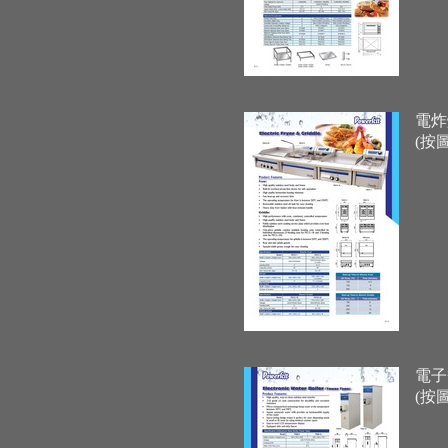
電炸
(按
電子
(按