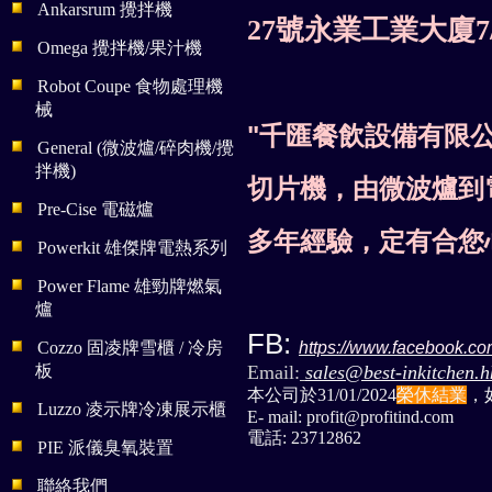
Ankarsrum 攪拌機
27
號永業工業大廈7/
Omega 攪拌機/果汁機
Robot Coupe 食物處理機
械
"千匯餐飲設備有限
General (微波爐/碎肉機/攪
拌機)
切片機，由微波爐到
Pre-Cise 電磁爐
多年經驗，定有合您
Powerkit 雄傑牌電熱系列
Power Flame 雄勁牌燃氣
爐
FB:
Cozzo 固凌牌雪櫃 / 冷房
https://www.facebook.com
板
Email:
sales@best-inkitchen.h
本公司於31/01/2024
榮休結業
，
Luzzo 凌示牌冷凍展示櫃
E- mail: profit@profitind.com
電話: 23712862
PIE 派儀臭氧裝置
聯絡我們