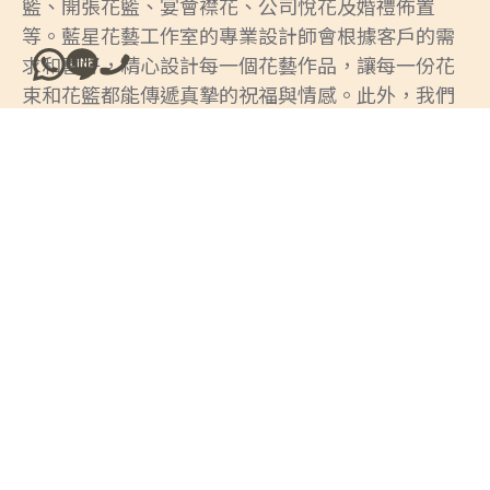
籃、開張花籃、宴會襟花、公司悅花及婚禮佈置
等。藍星花藝工作室的專業設計師會根據客戶的需
求和喜好，精心設計每一個花藝作品，讓每一份花
束和花籃都能傳遞真摯的祝福與情感。此外，我們
提供遠近送貨服務，確保您的訂單能準時送達。
我們相信，優質的花材與專業的服務是我們成功的
關鍵。藍星花藝工作室以其穩定的品質和良好的口
碑，贏得了廣大客戶的信任和支持。我們的營業時
間為星期一至六上午10時至晚上8時，星期日則為
上午10時至晚上7時。歡迎通過電話、傳真或電子郵
件進行訂購，亦可親臨我們位於北角英皇道225號
國都廣場2樓211A鋪的店舖選擇和訂購花藝產品。