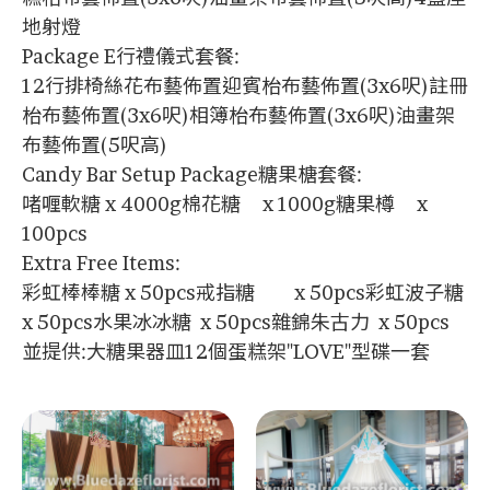
地射燈
Package E行禮儀式套餐:
12行排椅絲花布藝佈置迎賓枱布藝佈置(3x6呎)註冊
枱布藝佈置(3x6呎)相簿枱布藝佈置(3x6呎)油畫架
布藝佈置(5呎高)
Candy Bar Setup Package糖果榶套餐:
啫喱軟糖 x 4000g棉花糖 x 1000g糖果樽 x
100pcs
Extra Free Items:
彩虹棒棒糖 x 50pcs戒指糖 x 50pcs彩虹波子糖
x 50pcs水果冰冰糖 x 50pcs雜錦朱古力 x 50pcs
並提供:大糖果器皿12個蛋糕架"LOVE"型碟一套