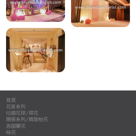
首頁
花束系列
结婚花球/襟花
開張系列/精致枱花
新
各國蘭花
兄
娘
絲花