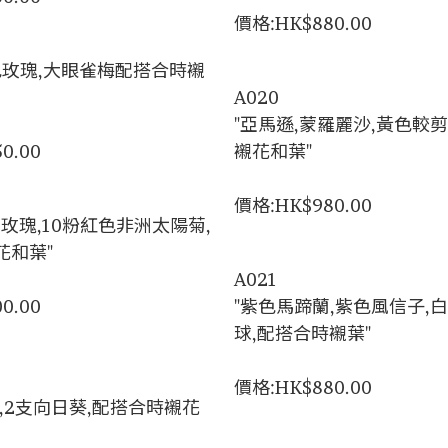
價格:HK$880.00
色玫瑰,大眼雀梅配搭合時襯
A020
"亞馬遜,蒙羅麗沙,黃色較
0.00
襯花和葉"
價格:HK$980.00
亞玫瑰,10粉紅色非洲太陽菊,
花和葉"
A021
0.00
"紫色馬蹄蘭,紫色風信子,
球,配搭合時襯葉"
價格:HK$880.00
,2支向日葵,配搭合時襯花