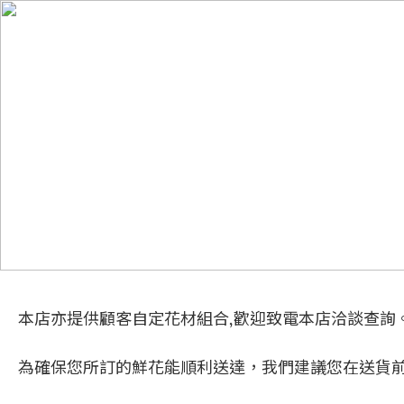
Blue Daze Florist 藍星花藝工作室
本店亦提供顧客自定花材組合,歡迎致電本店洽談查詢
為確保您所訂的鮮花能順利送達，我們建議您在送貨