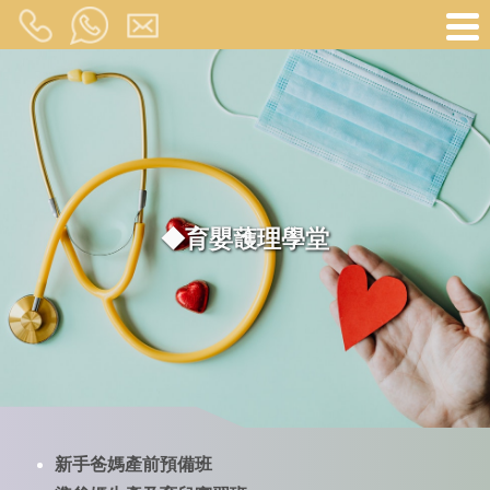
◆育嬰䕶理學堂
新手爸媽產前預備班