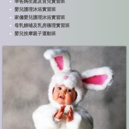
準爸媽生產及育兒實習班
嬰兒護理沐浴實習班
家傭嬰兒護理沐浴實習班
母乳餵哺及乳房䕶理實習班
嬰兒按摩親子運動班