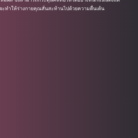
er จะทำให้ร่างกายคุณสั่นสะท้านไปด้วยความตื่นเต้น