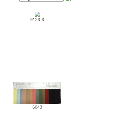
9123-3
6043