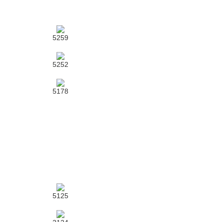
5259
5252
5178
5125