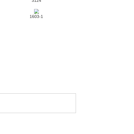
3124
1603-1
6 利輝行 Lei Fai Hong . All rights reserved.